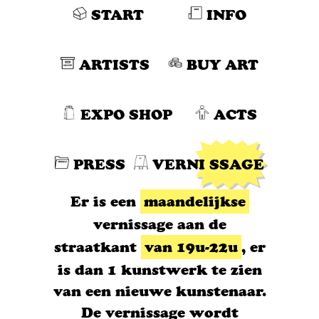
START
INFO
ARTISTS
BUY ART
EXPO SHOP
ACTS
PRESS
VERNI SSAGE
Er is een
maandelijkse
vernissage aan de
straatkant
van 19u-22u
, er
is dan 1 kunstwerk te zien
van een nieuwe kunstenaar.
De vernissage wordt