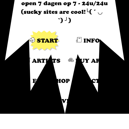
open 7 dagen op 7 - 24u/24u
(sucky sites are cool!╰( ´ ◡ゝ
`) ╯)
START
INFO
ARTISTS
BUY ART
EXPO SHOP
ACTS
PRESS
VERNI SSAGE